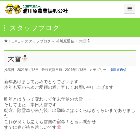
スタッフブログ
HOME
»
スタッフブログ
»
浦川原通信
»
大雪
大雪
投稿日 : 2021年1月8日
最終更新日時 : 2021年1月8日
カテゴリー :
浦川原通信
新年あけましておめでとうございます
本年も変わらぬご愛顧の程、宜しくお願い申し上げます
昨年とはうって変わって年末年始の大雪・・・
そしてまた、本日大雪です
朝方、除雪車が来た後、出勤時にはふくらはぎくらいまでありまし
た
これが良くも悪くも雪国の宿命！と言い聞かせ
すでに春が待ち遠しいです